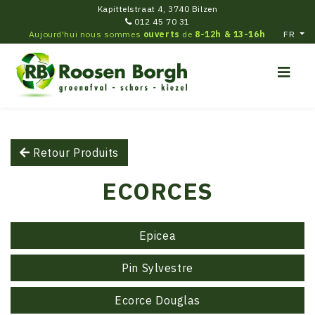
Kapittelstraat 4, 3740 Bilzen
012 45 70 31
Aujourd'hui nous sommes
ouverts
de
8-12h & 13-16h
FR
Retour Produits
ECORCES
Epicea
Pin Sylvestre
Ecorce Douglas