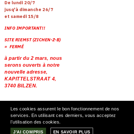
De lundi 20/7
jusq'à dimanche 26/7
et samedi 15/8
INFO IMPORTANT!!
SITE RIEMST (ZICHEN-Z-B)
= FERMÉ
à partir du 2 mars, nous
serons ouverts à notre
nouvelle adresse,
KAPITTELSTRAAT 4,
3740 BILZEN.
© 2026 - Roosen Borgh - Website by
Creatief.be
J'AI COMPRIS