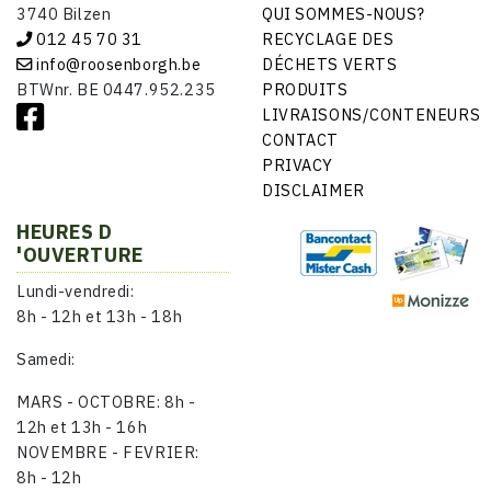
3740 Bilzen
QUI SOMMES-NOUS?
012 45 70 31
RECYCLAGE DES
info@roosenborgh.be
DÉCHETS VERTS
BTWnr. BE 0447.952.235
PRODUITS
LIVRAISONS/CONTENEURS
CONTACT
PRIVACY
DISCLAIMER
HEURES D
'OUVERTURE
Lundi-vendredi:
8h - 12h et 13h - 18h
Samedi:
MARS - OCTOBRE: 8h -
12h et 13h - 16h
NOVEMBRE - FEVRIER:
8h - 12h